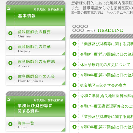
患者様の目的にあった地域内歯科医
また、携帯電話からでも歯科医院の
※一部の携帯電話では、当システムをご
「業務及び財務等に関する資
令和8年度(第78回)歯と口の
休日診療時間の変更について
令和8年度(第78回)歯と口の
姶良地区三師会学会の案内
令和７年度 姶良地区歯科医師
令和7年度医療管理研修会のご
「業務及び財務等に関する資
令和7年度(第77回)歯と口の